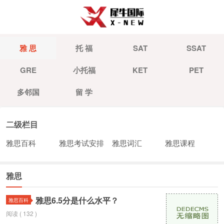
雅 思
托 福
SAT
SSAT
GRE
小托福
KET
PET
多邻国
留 学
二级栏目
雅思百科
雅思考试安排
雅思词汇
雅思课程
雅思
雅思6.5分是什么水平？
雅思百科
阅读 ( 132 )