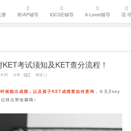
竞赛
IB/AP辅导
IGCSE辅导
A-Level辅导
语 
KET考试须知及KET查分流程！
8:35
分类：
KET
阅读 (
)
么时候能出成绩，以及孩子KET成绩要如何查询
，今天Zoey
，记得点赞收藏哦~