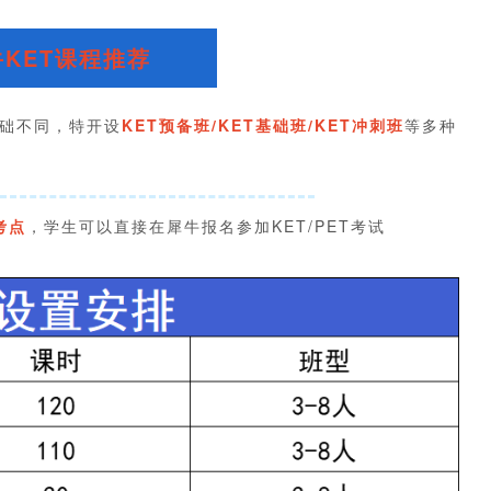
KET课程推荐
础不同，特开设
KET预备班/KET基础班/KET冲刺班
等多种
考点
，学生可以直接在犀牛报名参加KET/PET考试