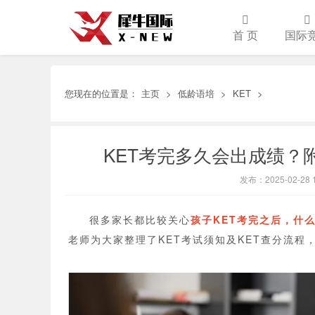
首 页
国际
您现在的位置是：
主页
>
低龄语培
>
KET
>
KET考完多久会出成绩？附
发布：2025-02-28 1
很多家长都比较关心
孩子KET考完之后，什
老师为大家整理了KET考试须知及KET查分流程