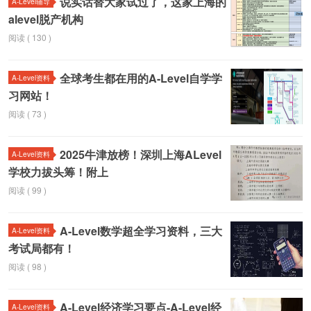
说实话替大家试过了，这家上海的
A-Level辅导
alevel脱产机构
阅读 ( 130 )
全球考生都在用的A-Level自学学
A-Level资料
习网站！
阅读 ( 73 )
2025牛津放榜！深圳上海ALevel
A-Level资料
学校力拔头筹！附上
阅读 ( 99 )
A-Level数学超全学习资料，三大
A-Level资料
考试局都有！
阅读 ( 98 )
A-Level经济学习要点-A-Level经
A-Level资料